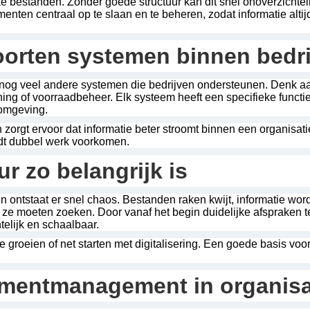
e bestanden. Zonder goede structuur kan dit snel onoverzichte
ten centraal op te slaan en te beheren, zodat informatie altijd
oorten systemen binnen bedr
og veel andere systemen die bedrijven ondersteunen. Denk aa
ng of voorraadbeheer. Elk systeem heeft een specifieke funct
komgeving.
zorgt ervoor dat informatie beter stroomt binnen een organisa
dt dubbel werk voorkomen.
r zo belangrijk is
en ontstaat er snel chaos. Bestanden raken kwijt, informatie wo
r ze moeten zoeken. Door vanaf het begin duidelijke afspraken
htelijk en schaalbaar.
ie groeien of net starten met digitalisering. Een goede basis voo
umentmanagement in organisa