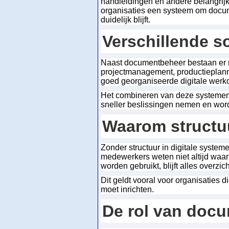
handleidingen en andere belangrijk
organisaties een systeem om documen
duidelijk blijft.
Verschillende s
Naast documentbeheer bestaan er n
projectmanagement, productieplanni
goed georganiseerde digitale wer
Het combineren van deze systemen 
sneller beslissingen nemen en wor
Waarom structuu
Zonder structuur in digitale system
medewerkers weten niet altijd waa
worden gebruikt, blijft alles overzic
Dit geldt vooral voor organisaties d
moet inrichten.
De rol van doc