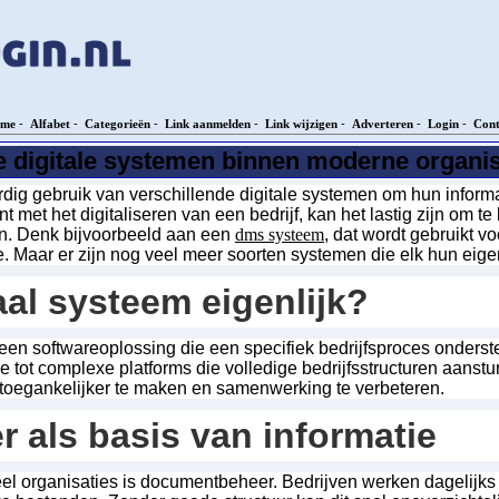
me
-
Alfabet
-
Categorieën
-
Link aanmelden
-
Link wijzigen
-
Adverteren
-
Login
-
Cont
te digitale systemen binnen moderne organi
dig gebruik van verschillende digitale systemen om hun inform
t met het digitaliseren van een bedrijf, kan het lastig zijn om 
en. Denk bijvoorbeeld aan een
dms systeem
, dat wordt gebruikt v
 Maar er zijn nog veel meer soorten systemen die elk hun eigen
aal systeem eigenlijk?
 een softwareoplossing die een specifiek bedrijfsproces onderste
 tot complexe platforms die volledige bedrijfsstructuren aanstu
, toegankelijker te maken en samenwerking te verbeteren.
als basis van informatie
el organisaties is documentbeheer. Bedrijven werken dagelijks 