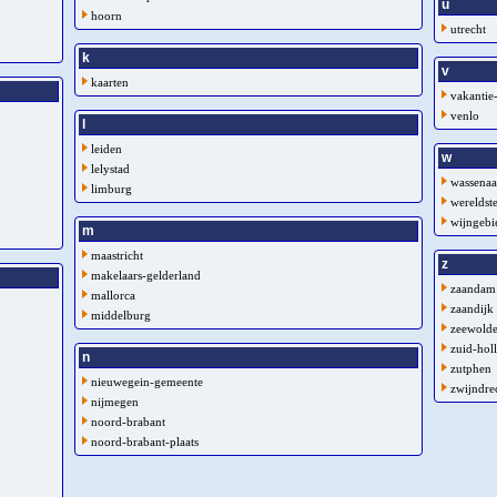
u
hoorn
utrecht
k
v
kaarten
vakantie
venlo
l
leiden
w
lelystad
wassenaa
limburg
wereldst
wijngebi
m
maastricht
z
makelaars-gelderland
zaandam
mallorca
zaandijk
middelburg
zeewold
zuid-hol
n
zutphen
nieuwegein-gemeente
zwijndre
nijmegen
noord-brabant
noord-brabant-plaats