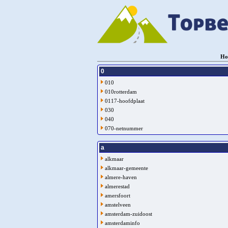
Ho
0
010
010rotterdam
0117-hoofdplaat
030
040
070-netnummer
a
alkmaar
alkmaar-gemeente
almere-haven
almerestad
amersfoort
amstelveen
amsterdam-zuidoost
amsterdaminfo