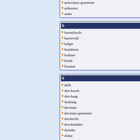
antwerpen-gemeente
ardennen
assen
b
barendrecht
barneveld
belgie
benidorm
brabant
breda
bussum
d
delft
den-bosch
den-haag
denhaag
deventer
deventer-gemeente
dordrecht
drechtsteden
drenthe
dubai