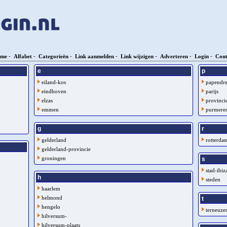
me
-
Alfabet
-
Categorieën
-
Link aanmelden
-
Link wijzigen
-
Adverteren
-
Login
-
Cont
e
p
eiland-kos
papendre
eindhoven
parijs
elzas
provinci
emmen
purmere
g
r
gelderland
rotterda
gelderland-provincie
groningen
s
stad-ibiz
h
steden
haarlem
helmond
t
hengelo
terneuze
hilversum-
hilversum-plaats