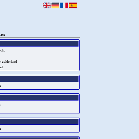
act
cht
e-gelderland
nd
m
a
n