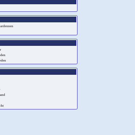
-ardennen
r
eden
eden
e
land
cht