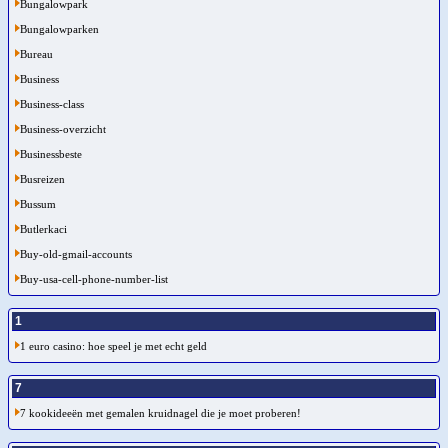
Bungalowpark
Bungalowparken
Bureau
Business
Business-class
Business-overzicht
Businessbeste
Busreizen
Bussum
Butlerkaci
Buy-old-gmail-accounts
Buy-usa-cell-phone-number-list
1
1 euro casino: hoe speel je met echt geld
7
7 kookideeën met gemalen kruidnagel die je moet proberen!