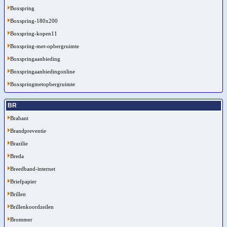
Boxspring
Boxspring-180x200
Boxspring-kopen11
Boxspring-met-opbergruimte
Boxspringaanbieding
Boxspringaanbiedingonline
Boxspringmetopbergruimte
BR
Brabant
Brandpreventie
Brazilie
Breda
Breedband-internet
Briefpapier
Brillen
Brillenkoordzeilen
Brommer