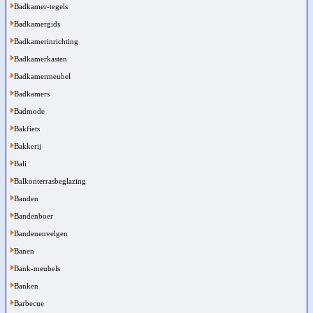
Badkamer-tegels
Badkamergids
Badkamerinrichting
Badkamerkasten
Badkamermeubel
Badkamers
Badmode
Bakfiets
Bakkerij
Bali
Balkonterrasbeglazing
Banden
Bandenboer
Bandenenvelgen
Banen
Bank-meubels
Banken
Barbecue