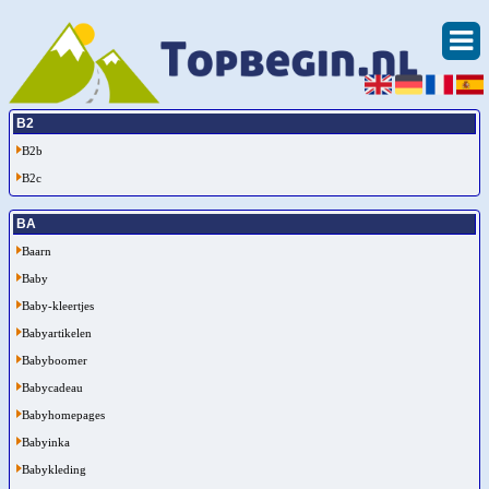
B2
B2b
B2c
BA
Baarn
Baby
Baby-kleertjes
Babyartikelen
Babyboomer
Babycadeau
Babyhomepages
Babyinka
Babykleding