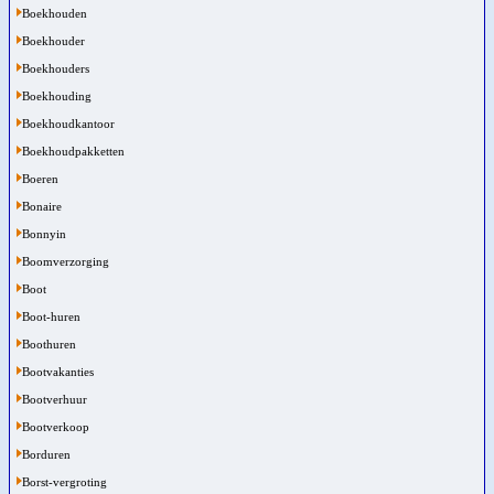
Boekhouden
Boekhouder
Boekhouders
Boekhouding
Boekhoudkantoor
Boekhoudpakketten
Boeren
Bonaire
Bonnyin
Boomverzorging
Boot
Boot-huren
Boothuren
Bootvakanties
Bootverhuur
Bootverkoop
Borduren
Borst-vergroting