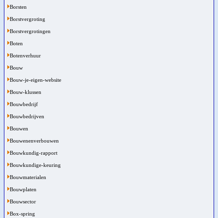
Borsten
Borstvergroting
Borstvergrotingen
Boten
Botenverhuur
Bouw
Bouw-je-eigen-website
Bouw-klussen
Bouwbedrijf
Bouwbedrijven
Bouwen
Bouwenenverbouwen
Bouwkundig-rapport
Bouwkundige-keuring
Bouwmaterialen
Bouwplaten
Bouwsector
Box-spring