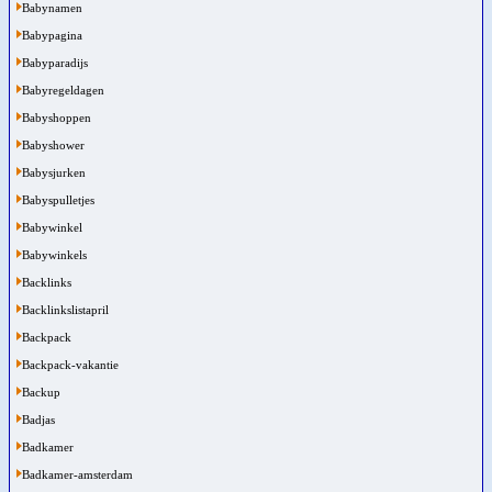
Babynamen
Babypagina
Babyparadijs
Babyregeldagen
Babyshoppen
Babyshower
Babysjurken
Babyspulletjes
Babywinkel
Babywinkels
Backlinks
Backlinkslistapril
Backpack
Backpack-vakantie
Backup
Badjas
Badkamer
Badkamer-amsterdam