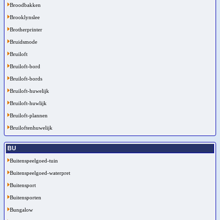
Broodbakken
Brooklynslee
Brotherprinter
Bruidsmode
Bruiloft
Bruiloft-bord
Bruiloft-bords
Bruiloft-huwelijk
Bruiloft-huwlijk
Bruiloft-plannen
Bruiloftenhuwelijk
BU
Buitenspeelgoed-tuin
Buitenspeelgoed-waterpret
Buitensport
Buitensporten
Bungalow