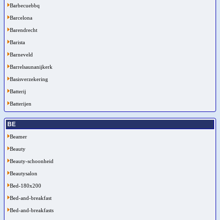
Barbecuebbq
Barcelona
Barendrecht
Barista
Barneveld
Barrelsaunanijkerk
Basisverzekering
Batterij
Batterijen
BE
Beamer
Beauty
Beauty-schoonheid
Beautysalon
Bed-180x200
Bed-and-breakfast
Bed-and-breakfasts