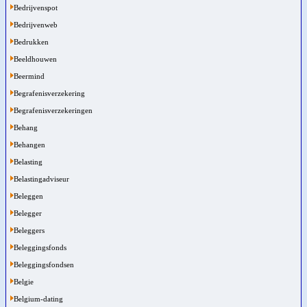
Bedrijvenspot
Bedrijvenweb
Bedrukken
Beeldhouwen
Beermind
Begrafenisverzekering
Begrafenisverzekeringen
Behang
Behangen
Belasting
Belastingadviseur
Beleggen
Belegger
Beleggers
Beleggingsfonds
Beleggingsfondsen
Belgie
Belgium-dating