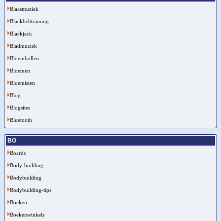
Blaasmuziek
Blackbelttraining
Blackjack
Bladmuziek
Bloembollen
Bloemen
Bloemisten
Blog
Blogsites
Bluetooth
BO
Boards
Body-building
Bodybuilding
Bodybuilding-tips
Boeken
Boekenwinkels