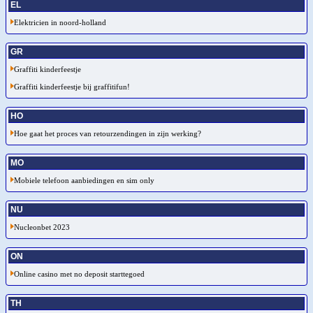
EL
Elektricien in noord-holland
GR
Graffiti kinderfeestje
Graffiti kinderfeestje bij graffitifun!
HO
Hoe gaat het proces van retourzendingen in zijn werking?
MO
Mobiele telefoon aanbiedingen en sim only
NU
Nucleonbet 2023
ON
Online casino met no deposit starttegoed
TH