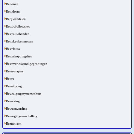
Beltonen
Benidorm
Bergwandelen
Bestdofollowsites
Besteautobanden
Bestekeukenmessen
Bestelauto
Besteshoppingsites
Besteverloskundigegroningen
Beter-slapen
Beurs
Beveiliging
Beveiligingssystemenhuis
Bewaking
Bewustwording
Bezorging-terschelling
Bezuinigen