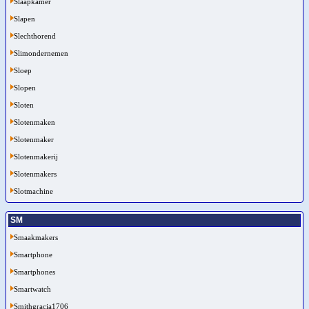
Slaapkamer
Slapen
Slechthorend
Slimondernemen
Sloep
Slopen
Sloten
Slotenmaken
Slotenmaker
Slotenmakerij
Slotenmakers
Slotmachine
SM
Smaakmakers
Smartphone
Smartphones
Smartwatch
Smithgracia1706