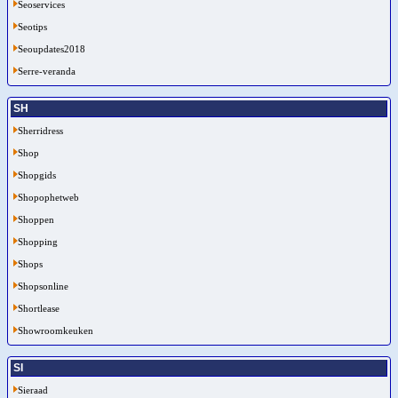
Seoservices
Seotips
Seoupdates2018
Serre-veranda
SH
Sherridress
Shop
Shopgids
Shopophetweb
Shoppen
Shopping
Shops
Shopsonline
Shortlease
Showroomkeuken
SI
Sieraad