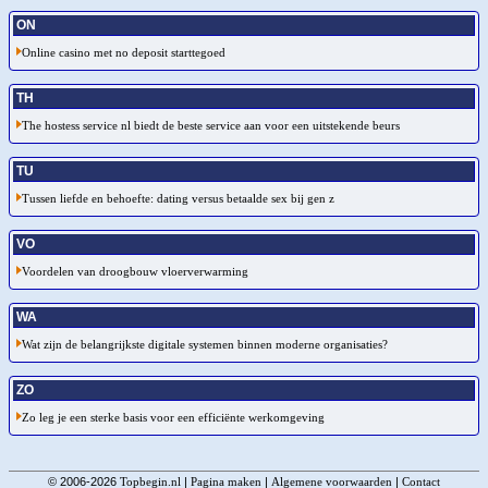
ON
Online casino met no deposit starttegoed
TH
The hostess service nl biedt de beste service aan voor een uitstekende beurs
TU
Tussen liefde en behoefte: dating versus betaalde sex bij gen z
VO
Voordelen van droogbouw vloerverwarming
WA
Wat zijn de belangrijkste digitale systemen binnen moderne organisaties?
ZO
Zo leg je een sterke basis voor een efficiënte werkomgeving
© 2006-2026
Topbegin.nl
|
Pagina maken
|
Algemene voorwaarden
|
Contact