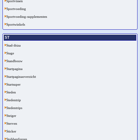
Sportvissen
Sportvoeding
Sportvoeding-supplementen
Sportwinkels
ST
Stad-ibiza
Stage
Standbouw
Startpagina
Startpaginaoverzicht
Startsuper
Steden
Stedentrip
Stedentrips
Steiger
Sterven
Sticker
Stobbenfrezen