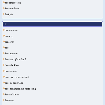
Scootmobielen
Scootmobiels
Scriptie
SE
Secretaresse
Security
Senioren
Seo
Seo-agentur
Seo-bedrijf-holland
Seo-blackhat
Seo-bureau
Seo-experts-nederland
Seo-in-nederland
Seo-zoekmachine-marketing
Seobacklinks
Seoleren