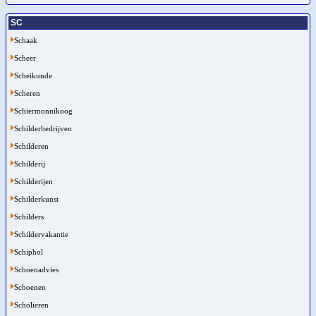
SC
Schaak
Scheer
Scheikunde
Scheren
Schiermonnikoog
Schilderbedrijven
Schilderen
Schilderij
Schilderijen
Schilderkunst
Schilders
Schildervakantie
Schiphol
Schoenadvies
Schoenen
Scholieren