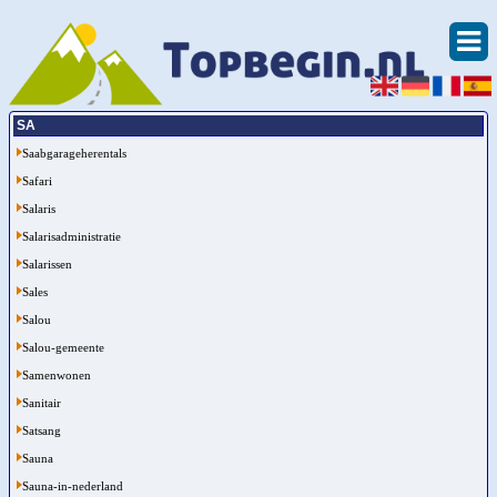
SA
Saabgarageherentals
Safari
Salaris
Salarisadministratie
Salarissen
Sales
Salou
Salou-gemeente
Samenwonen
Sanitair
Satsang
Sauna
Sauna-in-nederland