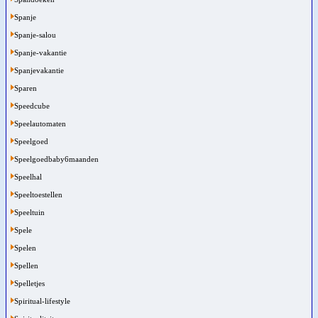
Spanje
Spanje-salou
Spanje-vakantie
Spanjevakantie
Sparen
Speedcube
Speelautomaten
Speelgoed
Speelgoedbaby6maanden
Speelhal
Speeltoestellen
Speeltuin
Spele
Spelen
Spellen
Spelletjes
Spiritual-lifestyle