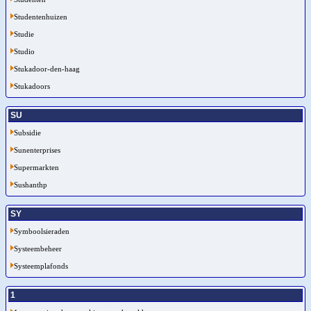
Studentenhuizen
Studie
Studio
Stukadoor-den-haag
Stukadoors
SU
Subsidie
Sunenterprises
Supermarkten
Sushanthp
SY
Symboolsieraden
Systeembeheer
Systeemplafonds
1