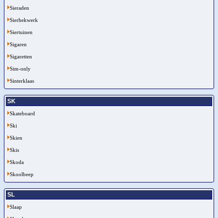
Sieraden
Sierhekwerk
Siertuinen
Sigaren
Sigaretten
Sim-only
Sinterklaas
SK
Skateboard
Ski
Skien
Skis
Skoda
Skoolbeep
SL
Slaap