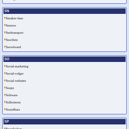
SN
Sneaker-fans
Sneeuw
Sneltransport
Snorfiets
Snowboard
SO
Social-marketing
Social-volger
Social-websites
Soepn
Software
Solliciteren
Soundbars
SP
Spandoeken