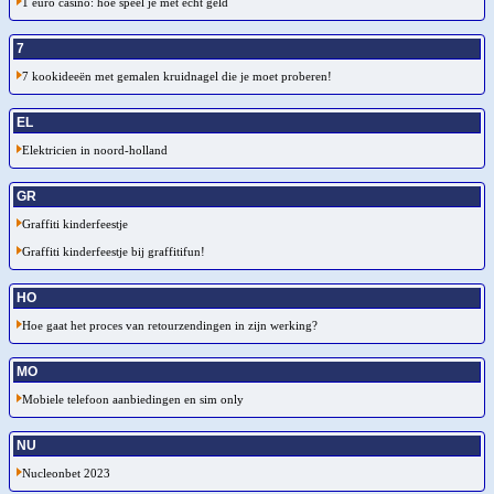
1 euro casino: hoe speel je met echt geld
7
7 kookideeën met gemalen kruidnagel die je moet proberen!
EL
Elektricien in noord-holland
GR
Graffiti kinderfeestje
Graffiti kinderfeestje bij graffitifun!
HO
Hoe gaat het proces van retourzendingen in zijn werking?
MO
Mobiele telefoon aanbiedingen en sim only
NU
Nucleonbet 2023